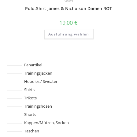
Shirts
Die
Optionen
Polo-Shirt James & Nicholson Damen ROT
können
auf
der
19,00
€
Produktseite
gewählt
Dieses
werden
Ausführung wählen
Produkt
weist
mehrere
Varianten
auf.
Die
Optionen
können
Fanartikel
auf
Trainingsjacken
der
Produktseite
Hoodies / Sweater
gewählt
werden
Shirts
Trikots
Trainingshosen
Shorts
Kappen/Mützen, Socken
Taschen