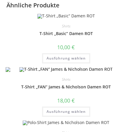
Ähnliche Produkte
Shirts
T-Shirt „Basic“ Damen ROT
10,00
€
Dieses
Ausführung wählen
Produkt
weist
mehrere
Varianten
auf.
Shirts
Die
Optionen
T-Shirt „FAN“ James & Nicholson Damen ROT
können
auf
der
18,00
€
Produktseite
gewählt
Dieses
werden
Ausführung wählen
Produkt
weist
mehrere
Varianten
auf.