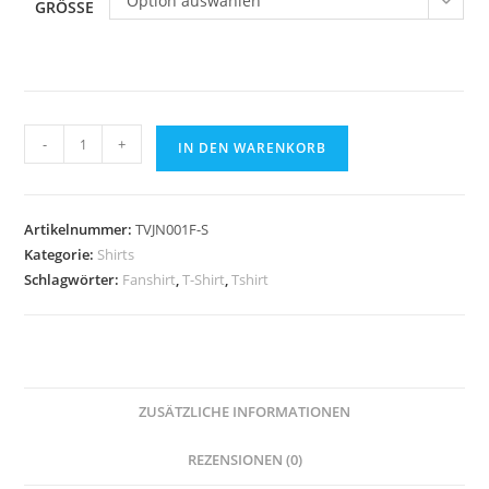
Option auswählen
GRÖSSE
T-
-
+
IN DEN WARENKORB
Shirt
"FAN"
James
Artikelnummer:
TVJN001F-S
&
Kategorie:
Shirts
Nicholson
Schlagwörter:
Fanshirt
,
T-Shirt
,
Tshirt
SCHWARZ
Menge
ZUSÄTZLICHE INFORMATIONEN
REZENSIONEN (0)