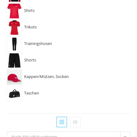
Shirts
Trikots
Trainingshosen
Shorts
Kappen/Mützen, Socken
Taschen
Nach Aktualität sortieren