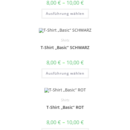
Preisspanne:
8,00
€
–
10,00
€
werden
8,00 €
bis
Dieses
Ausführung wählen
10,00 €
Produkt
weist
mehrere
Varianten
auf.
Die
Optionen
Shirts
können
auf
T-Shirt „Basic“ SCHWARZ
der
Produktseite
gewählt
Preisspanne:
8,00
€
–
10,00
€
werden
8,00 €
bis
Dieses
Ausführung wählen
10,00 €
Produkt
weist
mehrere
Varianten
auf.
Die
Optionen
Shirts
können
auf
T-Shirt „Basic“ ROT
der
Produktseite
gewählt
Preisspanne:
8,00
€
–
10,00
€
werden
8,00 €
bis
Dieses