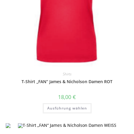
Shirts
T-Shirt „FAN“ James & Nicholson Damen ROT
18,00
€
Dieses
Ausführung wählen
Produkt
weist
mehrere
Varianten
auf.
Die