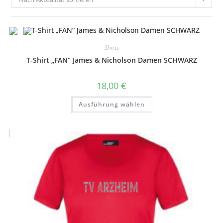
Shirts
T-Shirt „FAN“ James & Nicholson Damen SCHWARZ
18,00
€
Dieses
Ausführung wählen
Produkt
weist
mehrere
Varianten
auf.
Die
Optionen
können
auf
der
Produktseite
gewählt
werden