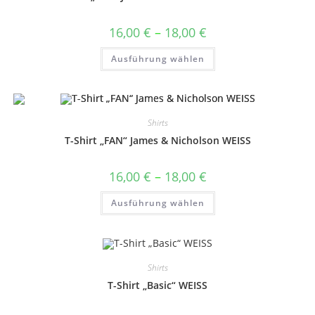
der
Produktseite
gewählt
Preisspanne:
16,00
€
–
18,00
€
werden
16,00 €
bis
Dieses
Ausführung wählen
18,00 €
Produkt
weist
mehrere
Varianten
auf.
Die
Optionen
Shirts
können
auf
T-Shirt „FAN“ James & Nicholson WEISS
der
Produktseite
gewählt
Preisspanne:
16,00
€
–
18,00
€
werden
16,00 €
bis
Dieses
Ausführung wählen
18,00 €
Produkt
weist
mehrere
Varianten
auf.
Die
Optionen
Shirts
können
auf
T-Shirt „Basic“ WEISS
der
Produktseite
gewählt