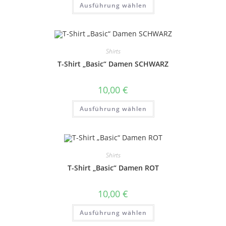
Ausführung wählen
10,00 €
Produkt
weist
mehrere
Varianten
auf.
Die
Optionen
Shirts
können
auf
T-Shirt „Basic“ Damen SCHWARZ
der
Produktseite
gewählt
10,00
€
werden
Dieses
Ausführung wählen
Produkt
weist
mehrere
Varianten
auf.
Die
Optionen
Shirts
können
auf
T-Shirt „Basic“ Damen ROT
der
Produktseite
gewählt
10,00
€
werden
Dieses
Ausführung wählen
Produkt
weist