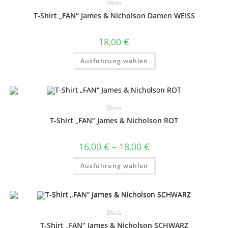
Optionen
Shirts
können
auf
T-Shirt „FAN“ James & Nicholson Damen WEISS
der
Produktseite
gewählt
18,00
€
werden
Dieses
Ausführung wählen
Produkt
weist
mehrere
Varianten
auf.
Die
Optionen
Shirts
können
auf
T-Shirt „FAN“ James & Nicholson ROT
der
Produktseite
gewählt
Preisspanne:
16,00
€
–
18,00
€
werden
16,00 €
bis
Dieses
Ausführung wählen
18,00 €
Produkt
weist
mehrere
Varianten
auf.
Die
Optionen
Shirts
können
auf
T-Shirt „FAN“ James & Nicholson SCHWARZ