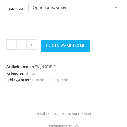
Option auswählen
GRÖSSE
T-
-
+
IN DEN WARENKORB
Shirt
"FAN"
James
Artikelnummer:
TV-JN901F-R
&
Kategorie:
Shirts
Nicholson
Schlagwörter:
Fanshirt
,
T-Shirt
,
Tshirt
Damen
ROT
Menge
ZUSÄTZLICHE INFORMATIONEN
REZENSIONEN (0)