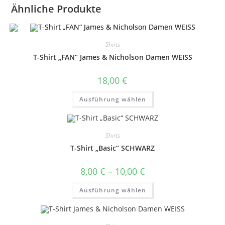
Ähnliche Produkte
Shirts
T-Shirt „FAN“ James & Nicholson Damen WEISS
18,00
€
Dieses
Ausführung wählen
Produkt
weist
mehrere
Varianten
auf.
Shirts
Die
Optionen
T-Shirt „Basic“ SCHWARZ
können
auf
der
Preisspanne:
8,00
€
–
10,00
€
Produktseite
8,00 €
gewählt
bis
Dieses
werden
Ausführung wählen
10,00 €
Produkt
weist
mehrere
Varianten
auf.