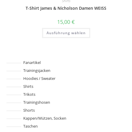
Shirts
Die
Optionen
T-Shirt James & Nicholson Damen WEISS
können
auf
der
15,00
€
Produktseite
gewählt
Dieses
werden
Ausführung wählen
Produkt
weist
mehrere
Varianten
auf.
Die
Optionen
können
Fanartikel
auf
Trainingsjacken
der
Produktseite
Hoodies / Sweater
gewählt
werden
Shirts
Trikots
Trainingshosen
Shorts
Kappen/Mützen, Socken
Taschen