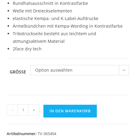
Rundhalsausschnitt in Kontrastfarbe
Welle mit Dreieckselementen
elastische Kempa- und K-Label-Aufdrucke
Ärmelbündchen mit Kempa-Wording in Kontrastfarbe
Trikotrückseite besteht aus leichtem und
atmungsaktivem Material
2face dry tech
Option auswählen
GRÖSSE
KEMPA
-
+
IN DEN WARENKORB
Trikot
Wave26
ROT
Artikelnummer:
TV-365404