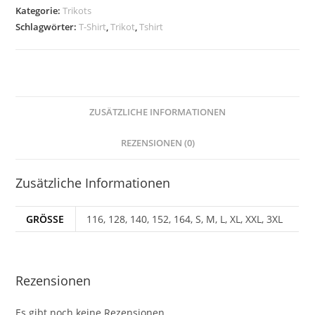
Menge
Kategorie:
Trikots
Schlagwörter:
T-Shirt
,
Trikot
,
Tshirt
ZUSÄTZLICHE INFORMATIONEN
REZENSIONEN (0)
Zusätzliche Informationen
GRÖSSE
116, 128, 140, 152, 164, S, M, L, XL, XXL, 3XL
Rezensionen
Es gibt noch keine Rezensionen.