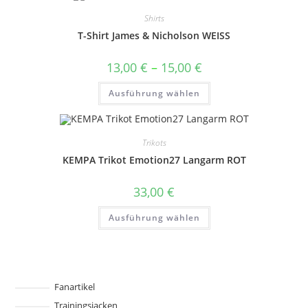
auf.
Shirts
Die
Optionen
T-Shirt James & Nicholson WEISS
können
auf
der
Preisspanne:
13,00
€
–
15,00
€
Produktseite
13,00 €
gewählt
bis
Dieses
werden
Ausführung wählen
15,00 €
Produkt
weist
mehrere
Varianten
auf.
Trikots
Die
Optionen
KEMPA Trikot Emotion27 Langarm ROT
können
auf
der
33,00
€
Produktseite
gewählt
Dieses
werden
Ausführung wählen
Produkt
weist
mehrere
Varianten
auf.
Die
Optionen
können
Fanartikel
auf
Trainingsjacken
der