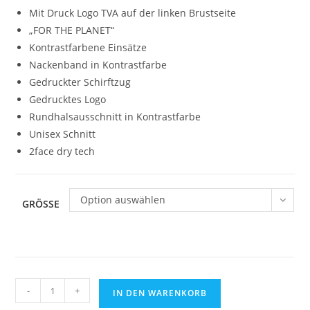
Mit Druck Logo TVA auf der linken Brustseite
„FOR THE PLANET“
Kontrastfarbene Einsätze
Nackenband in Kontrastfarbe
Gedruckter Schirftzug
Gedrucktes Logo
Rundhalsausschnitt in Kontrastfarbe
Unisex Schnitt
2face dry tech
Option auswählen
GRÖSSE
KEMPA
-
+
IN DEN WARENKORB
Trikot