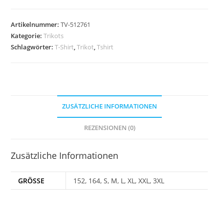
Emotion27
Langarm
Artikelnummer:
TV-512761
ROT
Kategorie:
Trikots
Menge
Schlagwörter:
T-Shirt
,
Trikot
,
Tshirt
ZUSÄTZLICHE INFORMATIONEN
REZENSIONEN (0)
Zusätzliche Informationen
GRÖSSE
152, 164, S, M, L, XL, XXL, 3XL