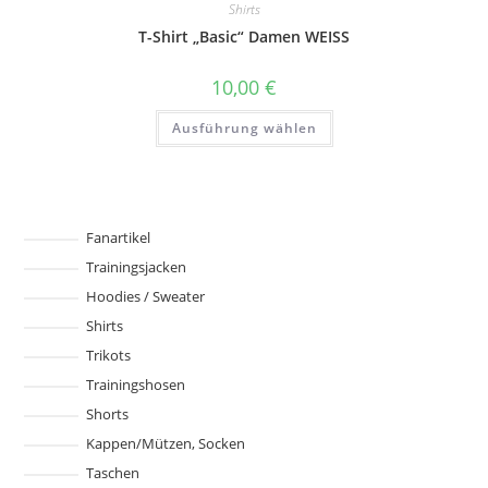
Shirts
Die
Optionen
T-Shirt „Basic“ Damen WEISS
können
auf
der
10,00
€
Produktseite
gewählt
Dieses
werden
Ausführung wählen
Produkt
weist
mehrere
Varianten
auf.
Die
Optionen
können
Fanartikel
auf
Trainingsjacken
der
Produktseite
Hoodies / Sweater
gewählt
werden
Shirts
Trikots
Trainingshosen
Shorts
Kappen/Mützen, Socken
Taschen