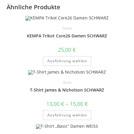
Ähnliche Produkte
Trikots
KEMPA Trikot Core26 Damen SCHWARZ
25,00
€
Dieses
Ausführung wählen
Produkt
weist
mehrere
Varianten
auf.
Shirts
Die
Optionen
T-Shirt James & Nicholson SCHWARZ
können
auf
der
Preisspanne:
13,00
€
–
15,00
€
Produktseite
13,00 €
gewählt
bis
Dieses
werden
Ausführung wählen
15,00 €
Produkt
weist
mehrere
Varianten
auf.