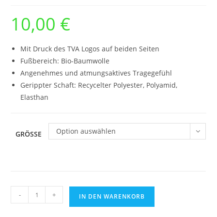
10,00
€
Mit Druck des TVA Logos auf beiden Seiten
Fußbereich: Bio-Baumwolle
Angenehmes und atmungsaktives Tragegefühl
Gerippter Schaft: Recycelter Polyester, Polyamid,
Elasthan
Option auswählen
GRÖSSE
Socken
-
+
IN DEN WARENKORB
WEISS
Kontrast