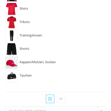
Shirts
Trikots
Trainingshosen
Shorts
Kappen/Mützen, Socken
Taschen
Nach Aktualität sortieren