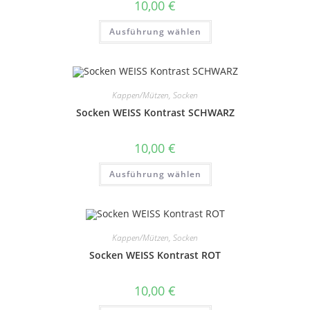
10,00
€
Dieses
Ausführung wählen
Produkt
weist
mehrere
Varianten
auf.
Die
Optionen
Kappen/Mützen, Socken
können
auf
Socken WEISS Kontrast SCHWARZ
der
Produktseite
gewählt
10,00
€
werden
Dieses
Ausführung wählen
Produkt
weist
mehrere
Varianten
auf.
Die
Optionen
Kappen/Mützen, Socken
können
auf
Socken WEISS Kontrast ROT
der
Produktseite
gewählt
10,00
€
werden
Dieses