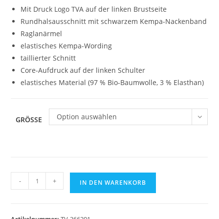
Mit Druck Logo TVA auf der linken Brustseite
Rundhalsausschnitt mit schwarzem Kempa-Nackenband
Raglanärmel
elastisches Kempa-Wording
taillierter Schnitt
Core-Aufdruck auf der linken Schulter
elastisches Material (97 % Bio-Baumwolle, 3 % Elasthan)
Option auswählen
GRÖSSE
KEMPA
-
+
IN DEN WARENKORB
Trikot
Core26
Damen