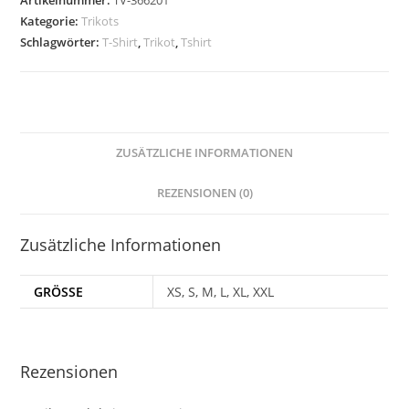
Artikelnummer:
TV-366201
SCHWARZ
Kategorie:
Trikots
Menge
Schlagwörter:
T-Shirt
,
Trikot
,
Tshirt
ZUSÄTZLICHE INFORMATIONEN
REZENSIONEN (0)
Zusätzliche Informationen
GRÖSSE
XS, S, M, L, XL, XXL
Rezensionen