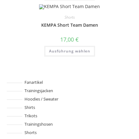
weist
mehrere
Varianten
auf.
Shorts
Die
Optionen
KEMPA Short Team Damen
können
auf
der
17,00
€
Produktseite
gewählt
Dieses
werden
Ausführung wählen
Produkt
weist
mehrere
Varianten
auf.
Die
Optionen
können
Fanartikel
auf
Trainingsjacken
der
Produktseite
Hoodies / Sweater
gewählt
werden
Shirts
Trikots
Trainingshosen
Shorts