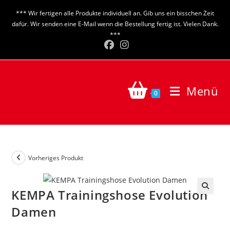
Zum
*** Wir fertigen alle Produkte individuell an. Gib uns ein bisschen Zeit
Inhalt
dafür. Wir senden eine E-Mail wenn die Bestellung fertig ist. Vielen Dank.
springen
***
Menü
0
Vorheriges Produkt
KEMPA Trainingshose Evolution
🔍
Damen