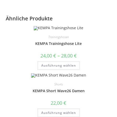
Ähnliche Produkte
Trainingshosen
KEMPA Trainingshose Lite
Preisspanne:
24,00
€
–
28,00
€
24,00 €
bis
Dieses
Ausführung wählen
28,00 €
Produkt
weist
mehrere
Varianten
auf.
Shorts
Die
Optionen
KEMPA Short Wave26 Damen
können
auf
der
22,00
€
Produktseite
gewählt
Dieses
werden
Ausführung wählen
Produkt