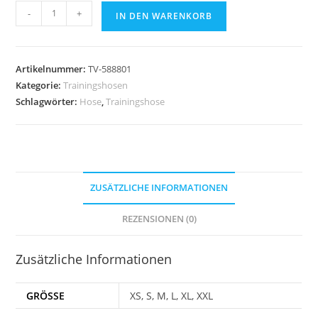
KEMPA
-
+
IN DEN WARENKORB
Trainingshose
Evolution
Damen
Artikelnummer:
TV-588801
Menge
Kategorie:
Trainingshosen
Schlagwörter:
Hose
,
Trainingshose
ZUSÄTZLICHE INFORMATIONEN
REZENSIONEN (0)
Zusätzliche Informationen
GRÖSSE
XS, S, M, L, XL, XXL