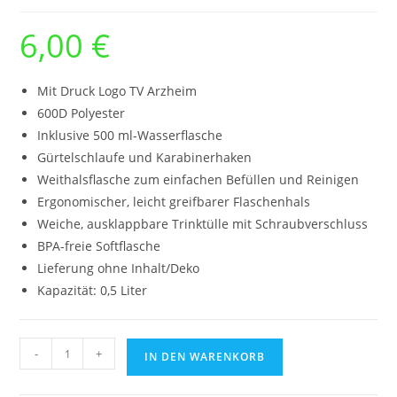
6,00
€
Mit Druck Logo TV Arzheim
600D Polyester
Inklusive 500 ml-Wasserflasche
Gürtelschlaufe und Karabinerhaken
Weithalsflasche zum einfachen Befüllen und Reinigen
Ergonomischer, leicht greifbarer Flaschenhals
Weiche, ausklappbare Trinktülle mit Schraubverschluss
BPA-freie Softflasche
Lieferung ohne Inhalt/Deko
Kapazität: 0,5 Liter
Trinkflasche
-
+
IN DEN WARENKORB
mit
Polyesterhalter