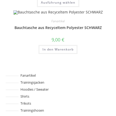
Ausführung wählen
13,00 €
Produkt
weist
mehrere
Varianten
auf.
Fanartikel
Die
Optionen
Bauchtasche aus Recyceltem Polyester SCHWARZ
können
auf
der
9,00
€
Produktseite
gewählt
werden
In den Warenkorb
Fanartikel
Trainingsjacken
Hoodies / Sweater
Shirts
Trikots
Trainingshosen