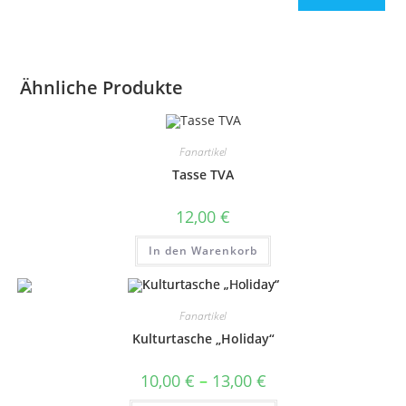
Ähnliche Produkte
Fanartikel
Tasse TVA
12,00
€
In den Warenkorb
Fanartikel
Kulturtasche „Holiday“
Preisspanne:
10,00
€
–
13,00
€
10,00 €
bis
Dieses