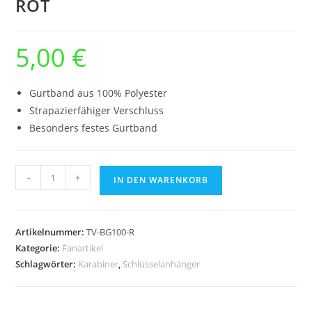
ROT
5,00
€
Gurtband aus 100% Polyester
Strapazierfähiger Verschluss
Besonders festes Gurtband
Schlüsselanhänger
-
+
IN DEN WARENKORB
mit
Karabiner
ROT
Artikelnummer:
TV-BG100-R
Menge
Kategorie:
Fanartikel
Schlagwörter:
Karabiner
,
Schlüsselanhänger