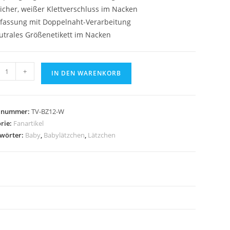
icher, weißer Klettverschluss im Nacken
nfassung mit Doppelnaht-Verarbeitung
utrales Größenetikett im Nacken
hen
+
IN DEN WARENKORB
ugz
ic
elnummer:
TV-BZ12-W
e
rie:
Fanartikel
gwörter:
Baby
,
Babylätzchen
,
Lätzchen