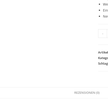
We
Ei
Ne
Lätzc
-
BabyB
Organ
WEISS
Artik
Meng
Katego
Schla
REZENSIONEN (0)