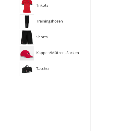
Trikots
Trainingshosen
Shorts
Kappen/Mützen, Socken
Taschen