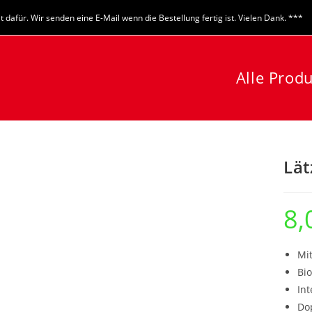
it dafür. Wir senden eine E-Mail wenn die Bestellung fertig ist. Vielen Dank. ***
Alle Prod
Lät
8,
Mi
Bi
Int
Dop