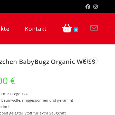
ukte
Kontakt
0
zchen BabyBugz Organic WEISS
00
€
t Druck Logo TVA
o-Baumwolle, ringgesponnen und gekämmt
erlock
pelt gelegter Stoff für extra Saugkraft